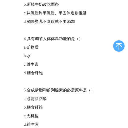
b.断掉牛奶改吃面条
c.从流质到半流质、半固体逐步推进
d.如果婴儿不喜欢就不要添加
4.具有调节人体体温功能的是（）
a.矿物质
b.水
c.维生素
d.膳食纤维
5.合成磷脂和前列腺素的必需原料是（）
a.必需脂肪酸
b.膳食纤维
c.无机盐
d.维生素