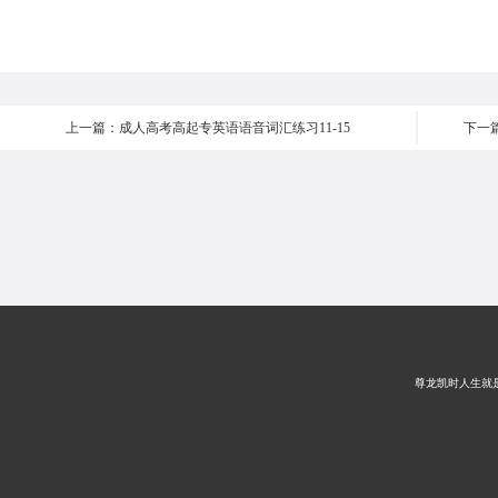
上一篇：成人高考高起专英语语音词汇练习11-15
下一篇
尊龙凯时人生就是搏