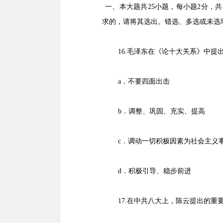
一、本大题共25小题，每小题2分，共5
求的，请将其选出。错选、多选或未选
16.毛泽东在《论十大关系》中提出
a．不要四面出击
b．调整、巩固、充实、提高
c．调动一切积极因素为社会主义
d．积极引导、稳步前进
17.在中共八大上，陈云提出的重