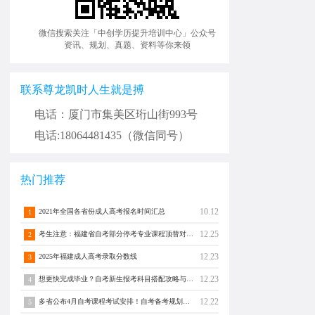
微信搜索关注「中创学历提升培训中心」公众号
资讯、规划、真题、资料等你来领
联系尊龙凯时人生就是搏
电话：厦门市集美区珩山街993号
电话:18064481435（微信同号）
热门推荐
10.12
2021年全国各省份成人高考报名时间汇总
1
12.25
考生注意：福建省自考部分停考专业课程顶替对照通告！
2
12.23
2025年福建成人高考录取分数线
3
12.23
想更快完成毕业？自考新生报考科目搭配攻略与注意事项须知！
4
12.22
多省公布4月自考课程考试安排！自考备考规划转发分享！
5