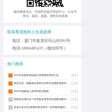
微信搜索关注「中创学历提升培训中心」公众号
资讯、规划、真题、资料等你来领
联系尊龙凯时人生就是搏
电话：厦门市集美区珩山街993号
电话:18064481435（微信同号）
热门推荐
10.12
2021年全国各省份成人高考报名时间汇总
1
12.25
考生注意：福建省自考部分停考专业课程顶替对照通告！
2
12.23
2025年福建成人高考录取分数线
3
12.23
想更快完成毕业？自考新生报考科目搭配攻略与注意事项须知！
4
12.22
多省公布4月自考课程考试安排！自考备考规划转发分享！
5