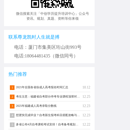
微信搜索关注「中创学历提升培训中心」公众号
资讯、规划、真题、资料等你来领
联系尊龙凯时人生就是搏
电话：厦门市集美区珩山街993号
电话:18064481435（微信同号）
热门推荐
10.12
2021年全国各省份成人高考报名时间汇总
1
12.25
考生注意：福建省自考部分停考专业课程顶替对照通告！
2
12.23
2025年福建成人高考录取分数线
3
12.23
想更快完成毕业？自考新生报考科目搭配攻略与注意事项须知！
4
12.22
多省公布4月自考课程考试安排！自考备考规划转发分享！
5