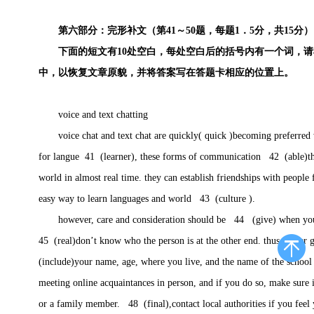
第六部分：完形补文（第41～50题，每题1．5分，共15分）
下面的短文有10处空白，每处空白后的括号内有一个词，请
中，以恢复文章原貌，并将答案写在答题卡相应的位置上。
voice and text chatting
voice chat and text chat are quickly( quick )becoming preferred 
for langue 41 (learner), these forms of communication 42 (able)th
world in almost real time. they can establish friendships with people 
easy way to learn languages and world 43 (culture ).
however, care and consideration should be 44 (give) when you a
45 (real)don’t know who the person is at the other end. thus, neve
(include)your name, age, where you live, and the name of the school
meeting online acquaintances in person, and if you do so, make sure it
or a family member. 48 (final),contact local authorities if you feel 