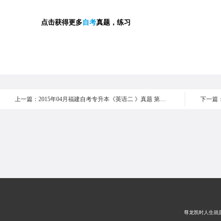
点击获得更多
自考
真题，练习
上一篇：2015年04月福建自考专升本《英语二 》真题 第六部分
尊龙凯时人生就是搏