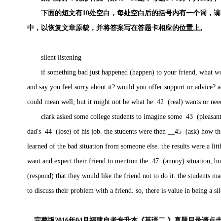
下面的短文有10处空白，每处空白后的括号内有一个词，请
中，以恢复文章原貌，并将答案写在答题卡相应的位置上。
silent listening
if something bad just happened (happen) to your friend, what wo
and say you feel sorry about it? would you offer support or advice? a
could mean well, but it might not be what he 42 (real) wants or nee
clark asked some college students to imagine some 43 (pleasant) s
dad's 44 (lose) of his job. the students were then __45 (ask) how th
learned of the bad situation from someone else. the results were a li
want and expect their friend to mention the 47 (annoy) situation, bu
(respond) that they would like the friend not to do it. the students 
to discuss their problem with a friend. so, there is value in being a s
完整版2016年04月福建自考专升本《英语二 》真题目录请点