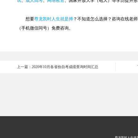
试
、
成人高考
、
网络教育
、国家开放大学（电大）等学历提升形
想要
尊龙凯时人生就是搏
？不知道怎么选择？咨询在线老师或快速
（手机微信同号）免费咨询。
上一篇：2020年10月各省份自考成绩查询时间汇总
尊龙凯时人生就是搏