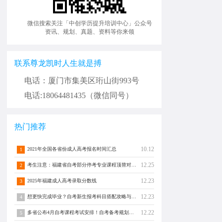
微信搜索关注「中创学历提升培训中心」公众号
资讯、规划、真题、资料等你来领
联系尊龙凯时人生就是搏
电话：厦门市集美区珩山街993号
电话:18064481435（微信同号）
热门推荐
10.12
2021年全国各省份成人高考报名时间汇总
1
12.25
考生注意：福建省自考部分停考专业课程顶替对照通告！
2
12.23
2025年福建成人高考录取分数线
3
12.23
想更快完成毕业？自考新生报考科目搭配攻略与注意事项须知！
4
12.22
多省公布4月自考课程考试安排！自考备考规划转发分享！
5