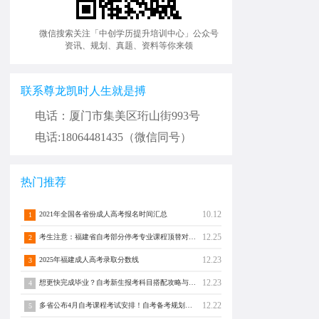
微信搜索关注「中创学历提升培训中心」公众号
资讯、规划、真题、资料等你来领
联系尊龙凯时人生就是搏
电话：厦门市集美区珩山街993号
电话:18064481435（微信同号）
热门推荐
10.12
2021年全国各省份成人高考报名时间汇总
1
12.25
考生注意：福建省自考部分停考专业课程顶替对照通告！
2
12.23
2025年福建成人高考录取分数线
3
12.23
想更快完成毕业？自考新生报考科目搭配攻略与注意事项须知！
4
12.22
多省公布4月自考课程考试安排！自考备考规划转发分享！
5