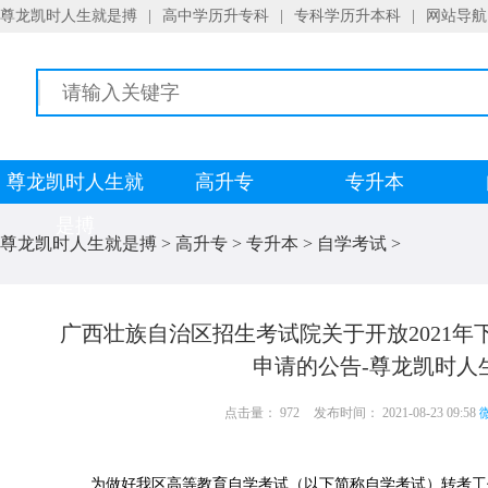
尊龙凯时人生就是搏
|
高中学历升专科
|
专科学历升本科
|
网站导航
尊龙凯时人生就
高升专
专升本
是搏
尊龙凯时人生就是搏
>
高升专
>
专升本
>
自学考试
>
广西壮族自治区招生考试院关于开放2021
申请的公告-尊龙凯时人
点击量： 972
发布时间： 2021-08-23 09:58
微
为做好我区高等教育自学考试（以下简称自学考试）转考工