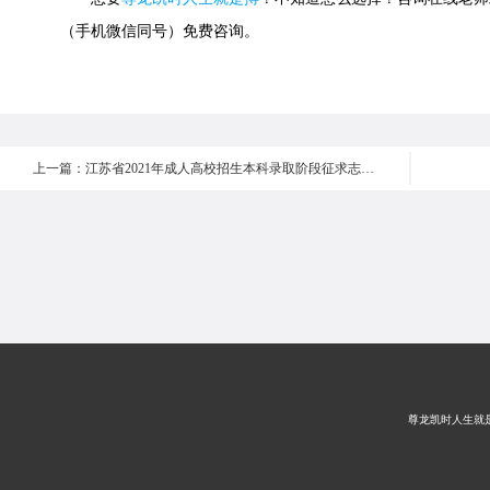
（手机微信同号）免费咨询。
上一篇：江苏省2021年成人高校招生本科录取阶段征求志愿填报通告
尊龙凯时人生就是搏