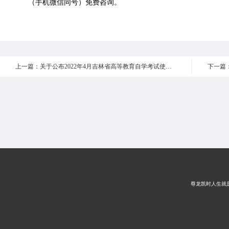
（手机微信同号）免费咨询。
上一篇：关于公布2022年4月吉林省高等教育自学考试使用教材目录的通知
尊龙凯时人生就是搏