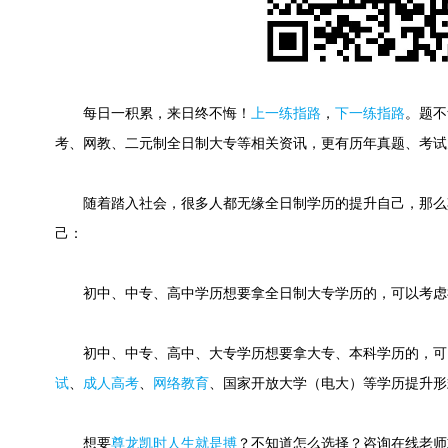
每日一积累，来日终不悔！
上一练指路
，
下一练指路
。
题不
考、网教、二元制全日制大专等相关资讯，更有历年真题、考试
随着踏入社会，很多人都无缘全日制学历的提升自己，那么
己：
初中、中专、高中学历想要拿全日制大专学历的，可以考虑
初中、中专、高中、大专学历想要拿大专、本科学历的，可
试
、
成人高考
、
网络教育
、国家开放大学（电大）等学历提升形
想要
尊龙凯时人生就是搏
？不知道怎么选择？咨询在线老师或快速