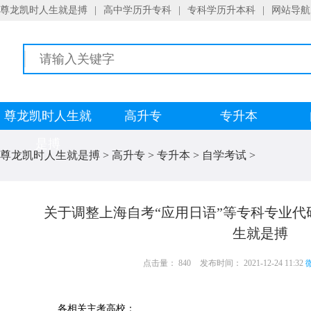
尊龙凯时人生就是搏
|
高中学历升专科
|
专科学历升本科
|
网站导航
尊龙凯时人生就
高升专
专升本
是搏
尊龙凯时人生就是搏
>
高升专
>
专升本
>
自学考试
>
关于调整上海自考“应用日语”等专科专业代
生就是搏
点击量： 840
发布时间： 2021-12-24 11:32
微
各相关主考高校：