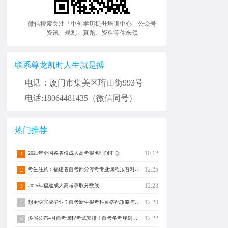
微信搜索关注「中创学历提升培训中心」公众号
资讯、规划、真题、资料等你来领
联系尊龙凯时人生就是搏
电话：厦门市集美区珩山街993号
电话:18064481435（微信同号）
热门推荐
10.12
2021年全国各省份成人高考报名时间汇总
1
12.25
考生注意：福建省自考部分停考专业课程顶替对照通告！
2
12.23
2025年福建成人高考录取分数线
3
12.23
想更快完成毕业？自考新生报考科目搭配攻略与注意事项须知！
4
12.22
多省公布4月自考课程考试安排！自考备考规划转发分享！
5