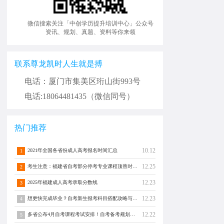
微信搜索关注「中创学历提升培训中心」公众号
资讯、规划、真题、资料等你来领
联系尊龙凯时人生就是搏
电话：厦门市集美区珩山街993号
电话:18064481435（微信同号）
热门推荐
10.12
2021年全国各省份成人高考报名时间汇总
1
12.25
考生注意：福建省自考部分停考专业课程顶替对照通告！
2
12.23
2025年福建成人高考录取分数线
3
12.23
想更快完成毕业？自考新生报考科目搭配攻略与注意事项须知！
4
12.22
多省公布4月自考课程考试安排！自考备考规划转发分享！
5