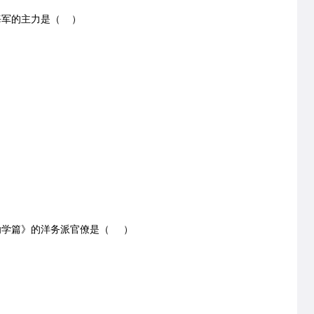
军的主力是（ ）
劝学篇》的洋务派官僚是（ ）