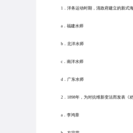
1．洋务运动时期，清政府建立的新式海
a．福建水师
b．北洋水师
c．南洋水师
d．广东水师
2．1898年，为对抗维新变法而发表《
a．李鸿章
b．左宗棠