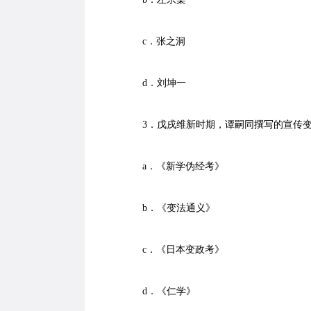
c．张之洞
d．刘坤一
3．戊戌维新时期，谭嗣同撰写的宣传变
a．《新学伪经考》
b．《变法通义》
c．《日本变政考》
d．《仁学》