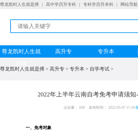
尊龙凯时人生就是搏
|
高中学历升专科
|
专科学历升本科
|
网站导航
尊龙凯时人生就
高升专
专升本
是搏
尊龙凯时人生就是搏
>
高升专
>
专升本
>
自学考试
>
2022年上半年云南自考免考申请须知
点击量： 838
发布时间： 2022-05-07 11:34
微
一、免考对象